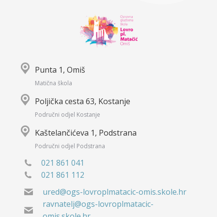
Punta 1, Omiš
Matična škola
Poljička cesta 63, Kostanje
Područni odjel Kostanje
Kaštelančićeva 1, Podstrana
Područni odjel Podstrana
021 861 041
021 861 112
ured@ogs-lovroplmatacic-omis.skole.hr
ravnatelj@ogs-lovroplmatacic-
omis.skole.hr