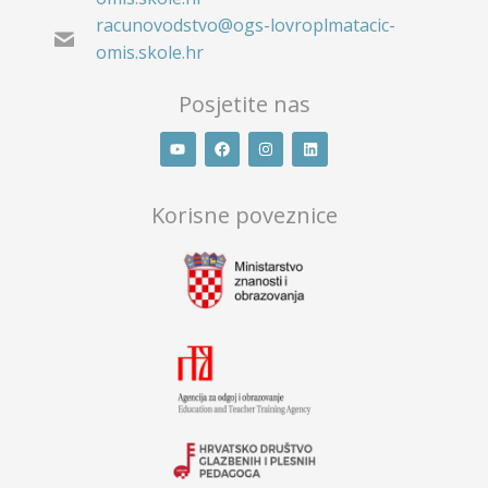
racunovodstvo@ogs-lovroplmatacic-
omis.skole.hr
Posjetite nas
Korisne poveznice