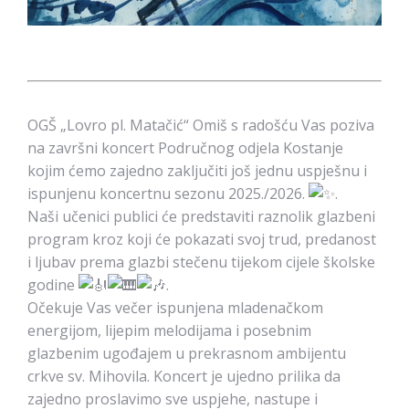
OGŠ „Lovro pl. Matačić“ Omiš s radošću Vas poziva
na završni koncert Područnog odjela Kostanje
kojim ćemo zajedno zaključiti još jednu uspješnu i
ispunjenu koncertnu sezonu 2025./2026.
.
Naši učenici publici će predstaviti raznolik glazbeni
program kroz koji će pokazati svoj trud, predanost
i ljubav prema glazbi stečenu tijekom cijele školske
godine
.
Očekuje Vas večer ispunjena mladenačkom
energijom, lijepim melodijama i posebnim
glazbenim ugođajem u prekrasnom ambijentu
crkve sv. Mihovila. Koncert je ujedno prilika da
zajedno proslavimo sve uspjehe, nastupe i