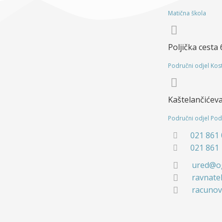
Matična škola
Poljička cesta
Područni odjel Kos
Kaštelančićeva
Područni odjel Pod
021 861
021 861
ured@og
ravnate
racunov