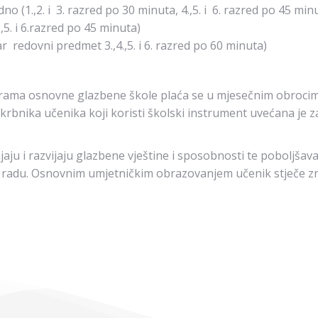
 (1.,2. i 3. razred po 30 minuta, 4.,5. i 6. razred po 45 min
,5. i 6.razred po 45 minuta)
r redovni predmet 3.,4.,5. i 6. razred po 60 minuta)
grama osnovne glazbene škole plaća se u mjesečnim obrocim
skrbnika učenika koji koristi školski instrument uvećana je z
jaju i razvijaju glazbene vještine i sposobnosti te poboljša
u u radu. Osnovnim umjetničkim obrazovanjem učenik stječe 