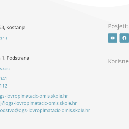
Posjeti
 63, Kostanje
tanje
 1, Podstrana
Korisne
strana
 041
 112
s-lovroplmatacic-omis.skole.hr
lj@ogs-lovroplmatacic-omis.skole.hr
odstvo@ogs-lovroplmatacic-omis.skole.hr