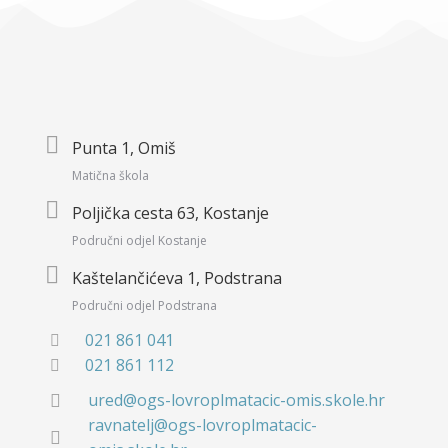
Punta 1, Omiš
Matična škola
Poljička cesta 63, Kostanje
Područni odjel Kostanje
Kaštelančićeva 1, Podstrana
Područni odjel Podstrana
021 861 041
021 861 112
ured@ogs-lovroplmatacic-omis.skole.hr
ravnatelj@ogs-lovroplmatacic-