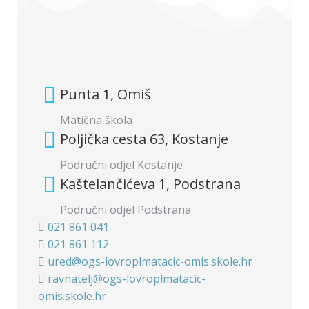
Punta 1, Omiš
Matična škola
Poljička cesta 63, Kostanje
Područni odjel Kostanje
Kaštelančićeva 1, Podstrana
Područni odjel Podstrana
021 861 041
021 861 112
ured@ogs-lovroplmatacic-omis.skole.hr
ravnatelj@ogs-lovroplmatacic-
omis.skole.hr