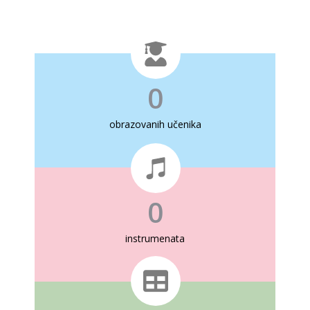
0
obrazovanih učenika
0
instrumenata