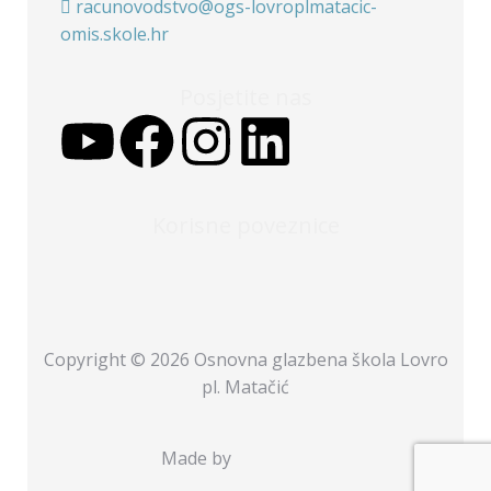
racunovodstvo@ogs-lovroplmatacic-
omis.skole.hr
Posjetite nas
Korisne poveznice
Copyright © 2026 Osnovna glazbena škola Lovro
pl. Matačić
Made by