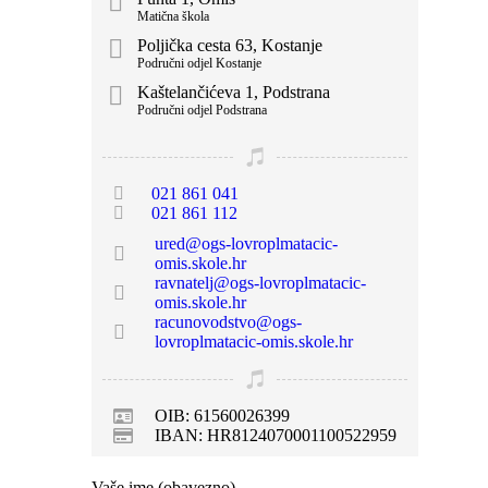
Matična škola
Poljička cesta 63, Kostanje
Područni odjel Kostanje
Kaštelančićeva 1, Podstrana
Područni odjel Podstrana
021 861 041
021 861 112
ured@ogs-lovroplmatacic-
omis.skole.hr
ravnatelj@ogs-lovroplmatacic-
omis.skole.hr
racunovodstvo@ogs-
lovroplmatacic-omis.skole.hr
OIB: 61560026399
IBAN: HR8124070001100522959
Vaše ime (obavezno)