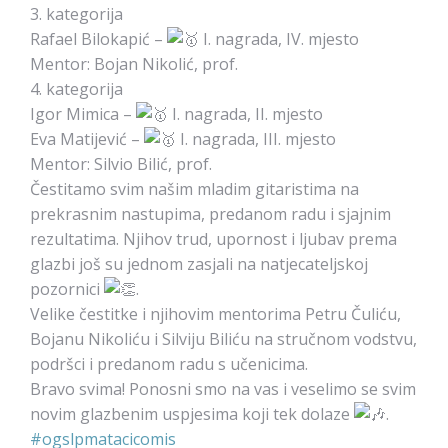
3. kategorija
Rafael Bilokapić –
I. nagrada, IV. mjesto
Mentor: Bojan Nikolić, prof.
4. kategorija
Igor Mimica –
I. nagrada, II. mjesto
Eva Matijević –
I. nagrada, III. mjesto
Mentor: Silvio Bilić, prof.
Čestitamo svim našim mladim gitaristima na
prekrasnim nastupima, predanom radu i sjajnim
rezultatima. Njihov trud, upornost i ljubav prema
glazbi još su jednom zasjali na natjecateljskoj
pozornici
.
Velike čestitke i njihovim mentorima Petru Čuliću,
Bojanu Nikoliću i Silviju Biliću na stručnom vodstvu,
podršci i predanom radu s učenicima.
Bravo svima! Ponosni smo na vas i veselimo se svim
novim glazbenim uspjesima koji tek dolaze
.
#ogslpmatacicomis