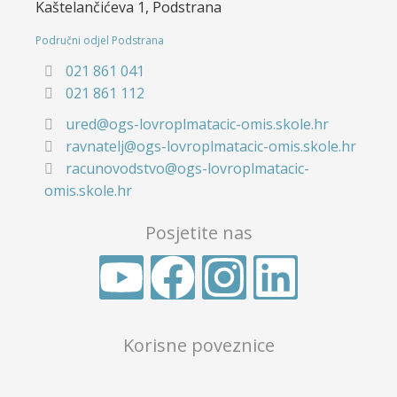
Kaštelančićeva 1, Podstrana
Područni odjel Podstrana
021 861 041
021 861 112
ured@ogs-lovroplmatacic-omis.skole.hr
ravnatelj@ogs-lovroplmatacic-omis.skole.hr
racunovodstvo@ogs-lovroplmatacic-
omis.skole.hr
Posjetite nas
Korisne poveznice