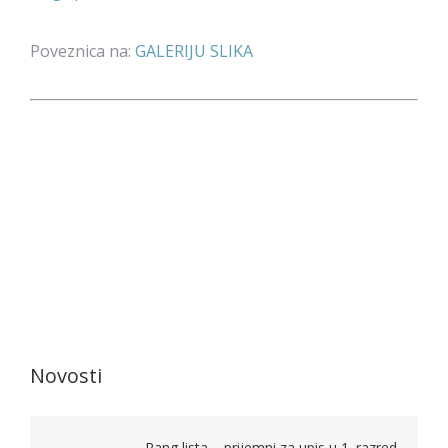
Poveznica na:
GALERIJU SLIKA
Novosti
Rang lista – prijemni za upis u 1. razred