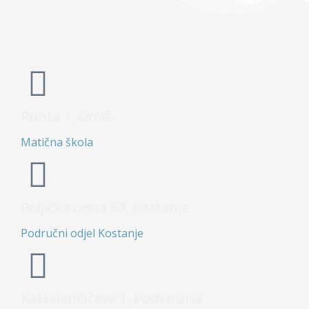
Punta 1, Omiš
Matična škola
Poljička cesta 63, Kostanje
Područni odjel Kostanje
Kaštelančićeva 1, Podstrana