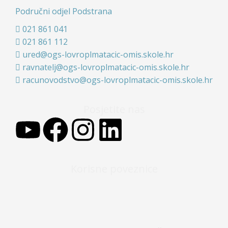
Područni odjel Podstrana
021 861 041
021 861 112
ured@ogs-lovroplmatacic-omis.skole.hr
ravnatelj@ogs-lovroplmatacic-omis.skole.hr
racunovodstvo@ogs-lovroplmatacic-omis.skole.hr
Posjetite nas
Korisne poveznice